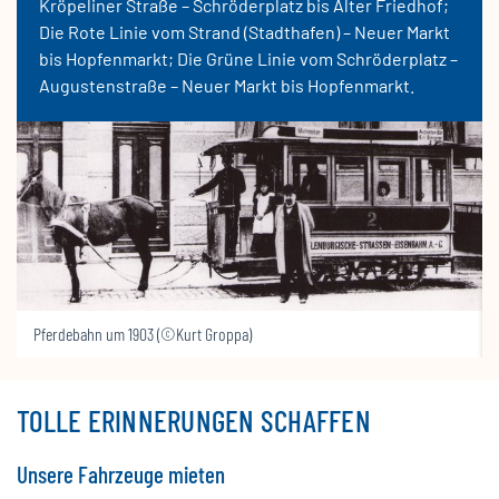
Kröpeliner Straße – Schröderplatz bis Alter Friedhof;
Die Rote Linie vom Strand (Stadthafen) – Neuer Markt
bis Hopfenmarkt; Die Grüne Linie vom Schröderplatz –
Augustenstraße – Neuer Markt bis Hopfenmarkt.
Pferdebahn um 1903 (©Kurt Groppa)
TOLLE ERINNERUNGEN SCHAFFEN
Unsere Fahrzeuge mieten